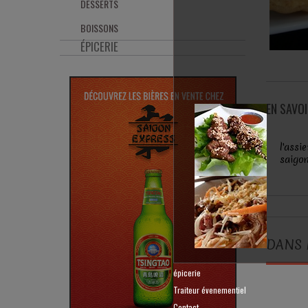
DESSERTS
BOISSONS
ÉPICERIE
EN SAVO
l'assi
saigo
DANS 
épicerie
Traiteur évenementiel
Contact