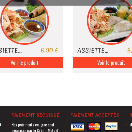
6,90 €
6
IETTE...
ASSIETTE...
Voir le produit
Voir le produit
PAIEMENT SECURISÉ
PAIEMENT ACCEPTÉS
0
Nos paiements en ligne sont
M
sécurisés par le Crédit Mutuel