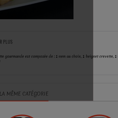
IR PLUS
ette gourmande est composée de : 1 nem au choix, 1 beignet crevette, 1 
n
LA MÊME CATÉGORIE